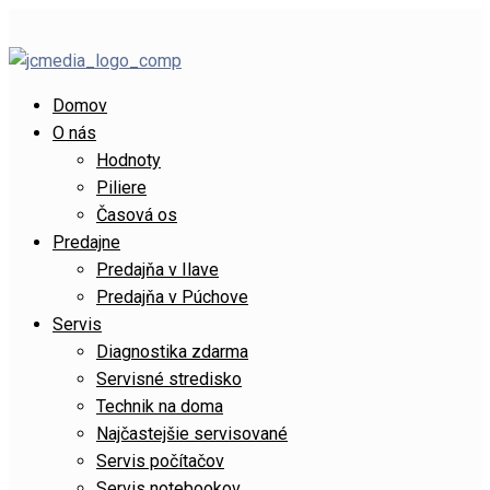
Domov
O nás
Hodnoty
Piliere
Časová os
Predajne
Predajňa v Ilave
Predajňa v Púchove
Servis
Diagnostika zdarma
Servisné stredisko
Technik na doma
Najčastejšie servisované
Servis počítačov
Servis notebookov