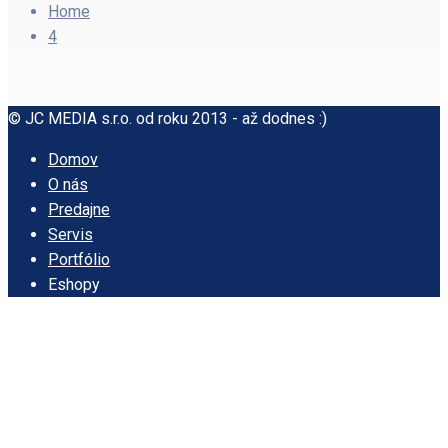
Home
4
© JC MEDIA s.r.o. od roku 2013 - až dodnes :)
Domov
O nás
Predajne
Servis
Portfólio
Eshopy