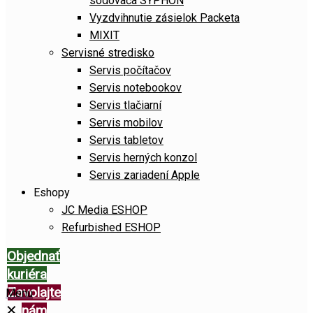
sódovača SYPHON
Vyzdvihnutie zásielok Packeta
MIXIT
Servisné stredisko
Servis počítačov
Servis notebookov
Servis tlačiarní
Servis mobilov
Servis tabletov
Servis herných konzol
Servis zariadení Apple
Eshopy
JC Media ESHOP
Refurbished ESHOP
Objednať
kuriéra
Zavolajte
Menu
✕
nám