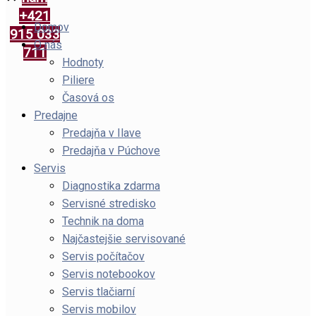
+421
Domov
915 033
O nás
711
Hodnoty
Piliere
Časová os
Predajne
Predajňa v Ilave
Predajňa v Púchove
Servis
Diagnostika zdarma
Servisné stredisko
Technik na doma
Najčastejšie servisované
Servis počítačov
Servis notebookov
Servis tlačiarní
Servis mobilov