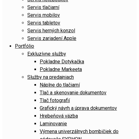
Servis tlačiarní
Servis mobilov
Servis tabletov
Servis herných konzol
Servis zariadení Apple
Portfólio
Exkluzívne služby
Pokladne Dotykačka
Pokladne Markeeta
Služby na predajniach
Náplne do tlačiarní
Tlač a skenovanie dokumentov
Tlač fotografií
Grafický návrh a úprava dokumentov
Hrebeňová väzba
Laminovanie
Výmena univerzálnych bombičiek do