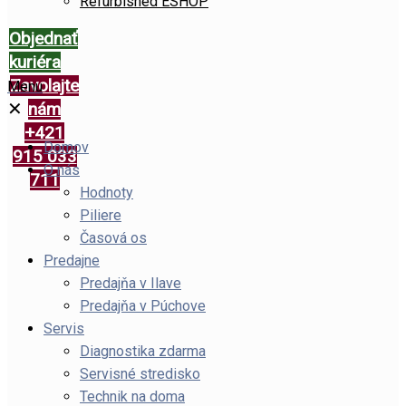
Refurbished ESHOP
Objednať
kuriéra
Zavolajte
Menu
✕
nám
+421
Domov
915 033
O nás
711
Hodnoty
Piliere
Časová os
Predajne
Predajňa v Ilave
Predajňa v Púchove
Servis
Diagnostika zdarma
Servisné stredisko
Technik na doma