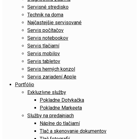
Servisné stredisko
Technik na doma
Najčastejšie servisované
Servis počítačov
Servis notebookov
Servis tlačiarní
Servis mobilov
Servis tabletov
Servis herných konzol
Servis zariadení Apple
Portfólio
Exkluzívne služby
Pokladne Dotykačka
Pokladne Markeeta
Služby na predajniach
Náplne do tlačiarní
Tlač a skenovanie dokumentov
Tlač fotografií