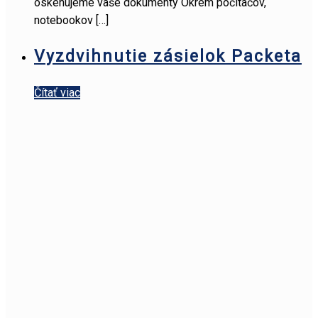
oskenujeme vaše dokumenty Okrem počítačov,
notebookov
[…]
Vyzdvihnutie zásielok Packeta
Čítať viac