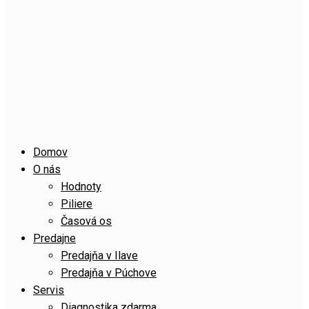
Domov
O nás
Hodnoty
Piliere
Časová os
Predajne
Predajňa v Ilave
Predajňa v Púchove
Servis
Diagnostika zdarma