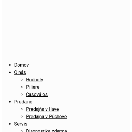
Domov
O nás
Hodnoty
Piliere
Časová os
Predajne
Predajňa v Ilave
Predajňa v Púchove
Servis
Diagnostika zdarma