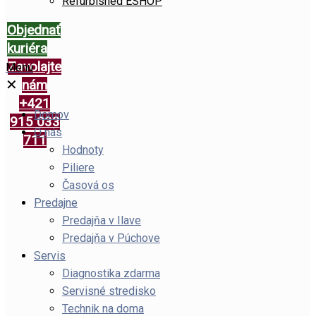
Refurbished ESHOP
Objednať
kuriéra
Zavolajte
Menu
✕
nám
+421
Domov
915 033
O nás
711
Hodnoty
Piliere
Časová os
Predajne
Predajňa v Ilave
Predajňa v Púchove
Servis
Diagnostika zdarma
Servisné stredisko
Technik na doma