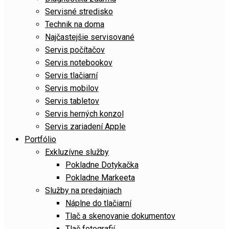
Servisné stredisko
Technik na doma
Najčastejšie servisované
Servis počítačov
Servis notebookov
Servis tlačiarní
Servis mobilov
Servis tabletov
Servis herných konzol
Servis zariadení Apple
Portfólio
Exkluzívne služby
Pokladne Dotykačka
Pokladne Markeeta
Služby na predajniach
Náplne do tlačiarní
Tlač a skenovanie dokumentov
Tlač fotografií