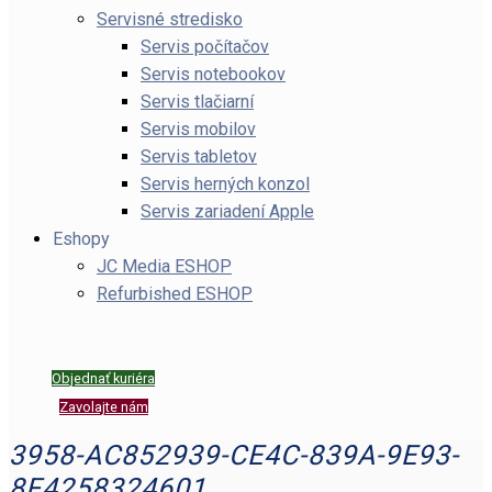
Servisné stredisko
Servis počítačov
Servis notebookov
Servis tlačiarní
Servis mobilov
Servis tabletov
Servis herných konzol
Servis zariadení Apple
Eshopy
JC Media ESHOP
Refurbished ESHOP
Objednať kuriéra
Zavolajte nám
3958-AC852939-CE4C-839A-9E93-
8F4258324601