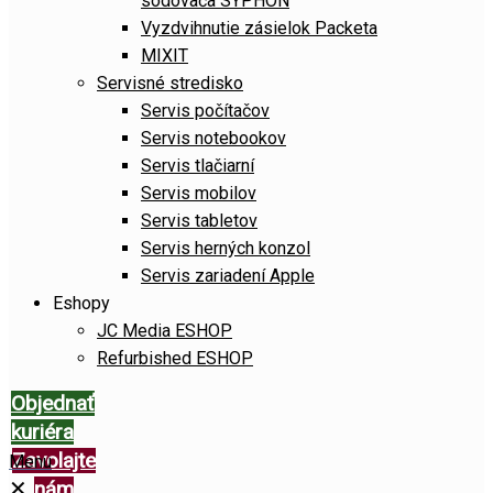
sódovača SYPHON
Vyzdvihnutie zásielok Packeta
MIXIT
Servisné stredisko
Servis počítačov
Servis notebookov
Servis tlačiarní
Servis mobilov
Servis tabletov
Servis herných konzol
Servis zariadení Apple
Eshopy
JC Media ESHOP
Refurbished ESHOP
Objednať
kuriéra
Zavolajte
Menu
✕
nám