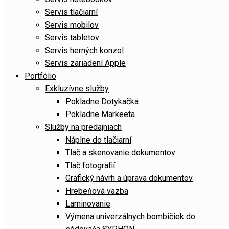
Servis tlačiarní
Servis mobilov
Servis tabletov
Servis herných konzol
Servis zariadení Apple
Portfólio
Exkluzívne služby
Pokladne Dotykačka
Pokladne Markeeta
Služby na predajniach
Náplne do tlačiarní
Tlač a skenovanie dokumentov
Tlač fotografií
Grafický návrh a úprava dokumentov
Hrebeňová väzba
Laminovanie
Výmena univerzálnych bombičiek do