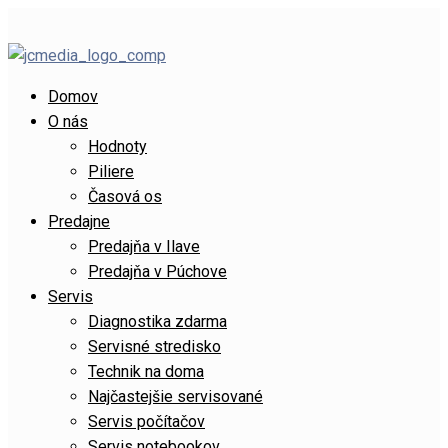
Domov
O nás
Hodnoty
Piliere
Časová os
Predajne
Predajňa v Ilave
Predajňa v Púchove
Servis
Diagnostika zdarma
Servisné stredisko
Technik na doma
Najčastejšie servisované
Servis počítačov
Servis notebookov