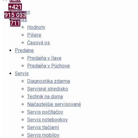
+421
Domov
915 033
O nás
711
Hodnoty
Piliere
Časová os
Predajne
Predajňa v Ilave
Predajňa v Púchove
Servis
Diagnostika zdarma
Servisné stredisko
Technik na doma
Najčastejšie servisované
Servis počítačov
Servis notebookov
Servis tlačiarní
Servis mobilov