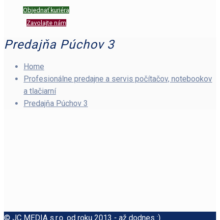
Objednať kuriéra
Zavolajte nám
Predajňa Púchov 3
Home
Profesionálne predajne a servis počítačov, notebookov
a tlačiarní
Predajňa Púchov 3
© JC MEDIA s.r.o. od roku 2013 - až dodnes :)