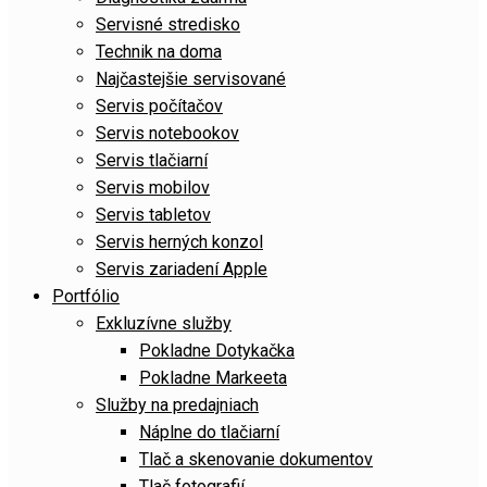
Servisné stredisko
Technik na doma
Najčastejšie servisované
Servis počítačov
Servis notebookov
Servis tlačiarní
Servis mobilov
Servis tabletov
Servis herných konzol
Servis zariadení Apple
Portfólio
Exkluzívne služby
Pokladne Dotykačka
Pokladne Markeeta
Služby na predajniach
Náplne do tlačiarní
Tlač a skenovanie dokumentov
Tlač fotografií