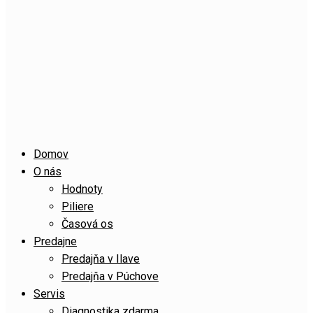
Domov
O nás
Hodnoty
Piliere
Časová os
Predajne
Predajňa v Ilave
Predajňa v Púchove
Servis
Diagnostika zdarma