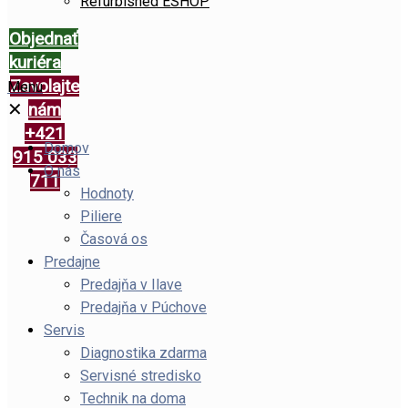
Refurbished ESHOP
Objednať
kuriéra
Zavolajte
Menu
✕
nám
+421
Domov
915 033
O nás
711
Hodnoty
Piliere
Časová os
Predajne
Predajňa v Ilave
Predajňa v Púchove
Servis
Diagnostika zdarma
Servisné stredisko
Technik na doma