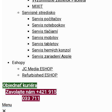
Vyzdvihnutie zásielok Packeta
MIXIT
Servisné stredisko
Servis počítačov
Servis notebookov
Servis tlačiarní
Servis mobilov
Servis tabletov
Servis herných konzol
Servis zariadení Apple
Eshopy
JC Media ESHOP
Refurbished ESHOP
Objednať kuriéra
Zavolajte nám +421 915
033 711
Menu
✕