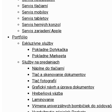
Servis tlačiarní
Servis mobilov
Servis tabletov
Servis herných konzol
Servis zariadení Apple
Portfólio
Exkluzívne služby
Pokladne Dotykačka
Pokladne Markeeta
Služby na predajniach
Náplne do tlačiarní
Tlač a skenovanie dokumentov
Tlač fotografií
Grafický návrh a úprava dokumentov
Hrebeňová väzba
Laminovanie
Výmena univerzálnych bombičiek do sódov