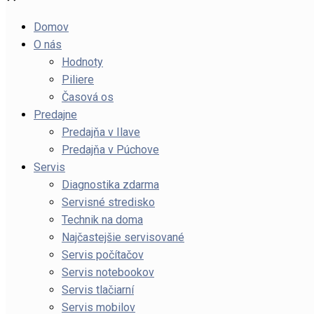
Domov
O nás
Hodnoty
Piliere
Časová os
Predajne
Predajňa v Ilave
Predajňa v Púchove
Servis
Diagnostika zdarma
Servisné stredisko
Technik na doma
Najčastejšie servisované
Servis počítačov
Servis notebookov
Servis tlačiarní
Servis mobilov