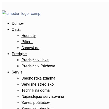
Domov
O nás
Hodnoty
Piliere
Časová os
Predajne
Predajňa v Ilave
Predajňa v Púchove
Servis
Diagnostika zdarma
Servisné stredisko
Technik na doma
Najčastejšie servisované
Servis počítačov
Servis notebookov