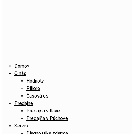
Domov
O nás
Hodnoty
Piliere
Časová os
Predajne
Predajňa v Ilave
Predajňa v Púchove
Servis
Diagnostika zdarma