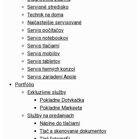
Servisné stredisko
Technik na doma
Najčastejšie servisované
Servis počítačov
Servis notebookov
Servis tlačiarní
Servis mobilov
Servis tabletov
Servis herných konzol
Servis zariadení Apple
Portfólio
Exkluzívne služby
Pokladne Dotykačka
Pokladne Markeeta
Služby na predajniach
Náplne do tlačiarní
Tlač a skenovanie dokumentov
Tlač fotografií