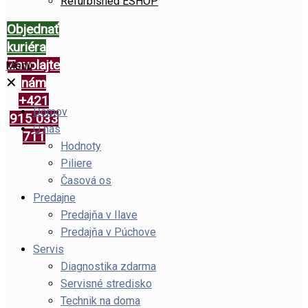
Refurbished ESHOP
Objednať
kuriéra
Zavolajte
Menu
✕
nám
+421
Domov
915 033
O nás
711
Hodnoty
Piliere
Časová os
Predajne
Predajňa v Ilave
Predajňa v Púchove
Servis
Diagnostika zdarma
Servisné stredisko
Technik na doma