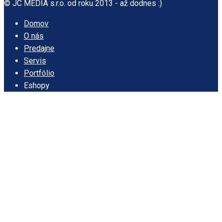
© JC MEDIA s.r.o. od roku 2013 - až dodnes :)
Domov
O nás
Predajne
Servis
Portfólio
Eshopy