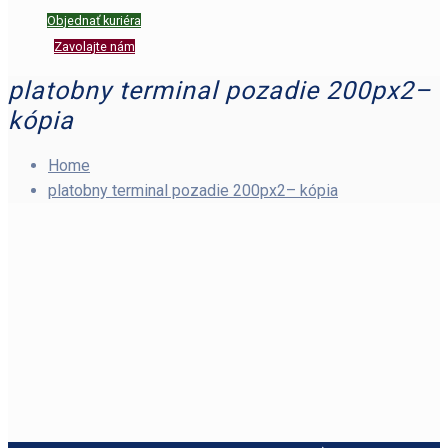
Objednať kuriéra
Zavolajte nám
platobny terminal pozadie 200px2–
kópia
Home
platobny terminal pozadie 200px2– kópia