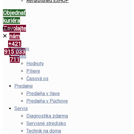
Refurbished ESHOP
Objednať
kuriéra
Zavolajte
Menu
✕
nám
+421
Domov
915 033
O nás
711
Hodnoty
Piliere
Časová os
Predajne
Predajňa v Ilave
Predajňa v Púchove
Servis
Diagnostika zdarma
Servisné stredisko
Technik na doma