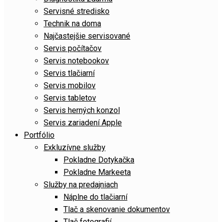
Servisné stredisko
Technik na doma
Najčastejšie servisované
Servis počítačov
Servis notebookov
Servis tlačiarní
Servis mobilov
Servis tabletov
Servis herných konzol
Servis zariadení Apple
Portfólio
Exkluzívne služby
Pokladne Dotykačka
Pokladne Markeeta
Služby na predajniach
Náplne do tlačiarní
Tlač a skenovanie dokumentov
Tlač fotografií