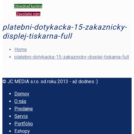
Objednať kuriéra
Zavolajte nám
platebni-dotykacka-15-zakaznicky-
displej-tiskarna-full
Home
platebni-dotykacka-15-zakaznicky-displej-tiskarna-full
© JC MEDIA s.r.o. od roku 2013 - až dodnes :)
Domov
O nás
Predajne
Servis
Portfólio
Eshopy