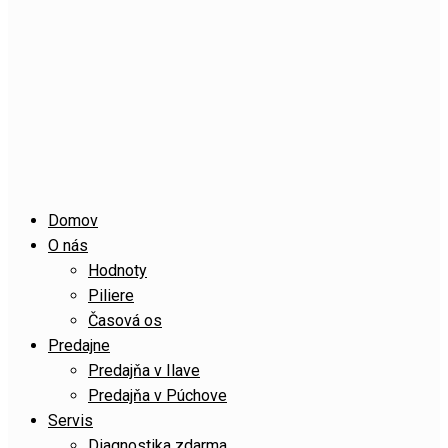
Domov
O nás
Hodnoty
Piliere
Časová os
Predajne
Predajňa v Ilave
Predajňa v Púchove
Servis
Diagnostika zdarma