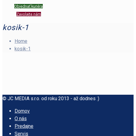
Objednať kuriéra
Zavolajte nám
kosik-1
Home
kosik-1
© JC MEDIA s.r.o. od roku 2013 - až dodnes :)
Domov
O nás
Predajne
Servis