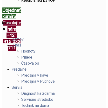
Refurbished ESHOP
Objednať
kuriéra
Zavolajte
Menu
✕
nám
+421
Domov
915 033
O nás
711
Hodnoty
Piliere
Časová os
Predajne
Predajňa v Ilave
Predajňa v Púchove
Servis
Diagnostika zdarma
Servisné stredisko
Technik na doma