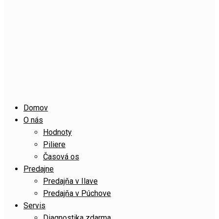
Domov
O nás
Hodnoty
Piliere
Časová os
Predajne
Predajňa v Ilave
Predajňa v Púchove
Servis
Diagnostika zdarma