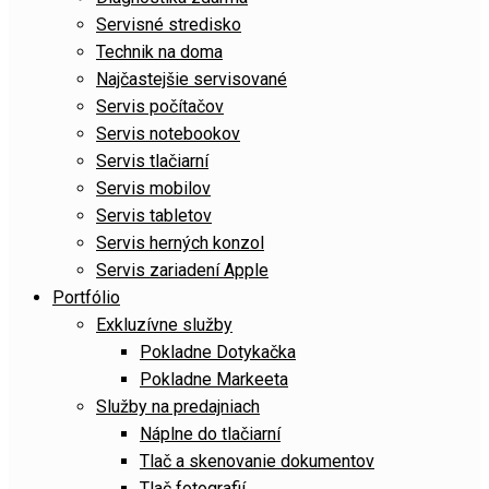
Servisné stredisko
Technik na doma
Najčastejšie servisované
Servis počítačov
Servis notebookov
Servis tlačiarní
Servis mobilov
Servis tabletov
Servis herných konzol
Servis zariadení Apple
Portfólio
Exkluzívne služby
Pokladne Dotykačka
Pokladne Markeeta
Služby na predajniach
Náplne do tlačiarní
Tlač a skenovanie dokumentov
Tlač fotografií