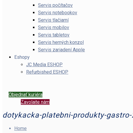
Servis počítačov
Servis notebookov
Servis tlačiarní
Servis mobilov
Servis tabletov
Servis herných konzol
Servis zariadení Apple
Eshopy
JC Media ESHOP
Refurbished ESHOP
Objednať kuriéra
Zavolajte nám
dotykacka-platebni-produkty-gastro-
Home