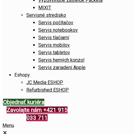
Vyzdvihnutie zásielok Packeta
MIXIT
Servisné stredisko
Servis počítačov
Servis notebookov
Servis tlačiarní
Servis mobilov
Servis tabletov
Servis herných konzol
Servis zariadení Apple
Eshopy
JC Media ESHOP
Refurbished ESHOP
Objednať kuriéra
Zavolajte nám +421 915
033 711
Menu
✕