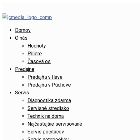
Domov
O nás
Hodnoty
Piliere
Časová os
Predajne
Predajňa v Ilave
Predajňa v Púchove
Servis
Diagnostika zdarma
Servisné stredisko
Technik na doma
Najčastejšie servisované
Servis počítačov
Servis notebookov