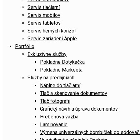
Servis tlačiarní
Servis mobilov
Servis tabletov
Servis herných konzol
Servis zariadení Apple
Portfólio
Exkluzívne služby
Pokladne Dotykačka
Pokladne Markeeta
Služby na predajniach
Náplne do tlačiarní
Tlač a skenovanie dokumentov
Tlač fotografií
Grafický návrh a úprava dokumentov
Hrebeňová väzba
Laminovanie
Výmena univerzálnych bombičiek do sódov