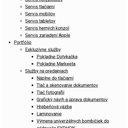
Servis tlačiarní
Servis mobilov
Servis tabletov
Servis herných konzol
Servis zariadení Apple
Portfólio
Exkluzívne služby
Pokladne Dotykačka
Pokladne Markeeta
Služby na predajniach
Náplne do tlačiarní
Tlač a skenovanie dokumentov
Tlač fotografií
Grafický návrh a úprava dokumentov
Hrebeňová väzba
Laminovanie
Výmena univerzálnych bombičiek do