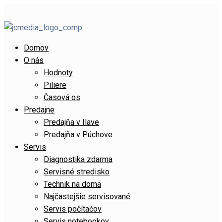
Domov
O nás
Hodnoty
Piliere
Časová os
Predajne
Predajňa v Ilave
Predajňa v Púchove
Servis
Diagnostika zdarma
Servisné stredisko
Technik na doma
Najčastejšie servisované
Servis počítačov
Servis notebookov