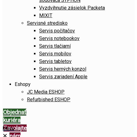
sódovača SYPHON
Vyzdvihnutie zásielok Packeta
MIXIT
Servisné stredisko
Servis počítačov
Servis notebookov
Servis tlačiarní
Servis mobilov
Servis tabletov
Servis herných konzol
Servis zariadení Apple
Eshopy
JC Media ESHOP
Refurbished ESHOP
Objednať
kuriéra
Zavolajte
Menu
✕
nám