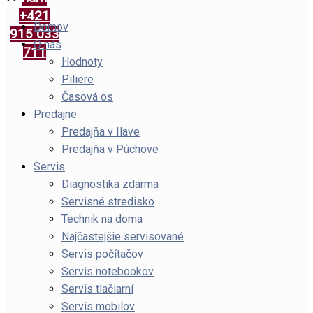
+421
Domov
915 033
O nás
711
Hodnoty
Piliere
Časová os
Predajne
Predajňa v Ilave
Predajňa v Púchove
Servis
Diagnostika zdarma
Servisné stredisko
Technik na doma
Najčastejšie servisované
Servis počítačov
Servis notebookov
Servis tlačiarní
Servis mobilov