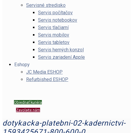
Servisné stredisko
Servis počítačov
Servis notebookov
Servis tlačiarní
Servis mobilov
Servis tabletov
Servis herných konzol
Servis zariadení Apple
Eshopy
JC Media ESHOP
Refurbished ESHOP
Objednať kuriéra
Zavolajte nám
dotykacka-platebni-02-kadernictvi-
1593425671-800-600-0