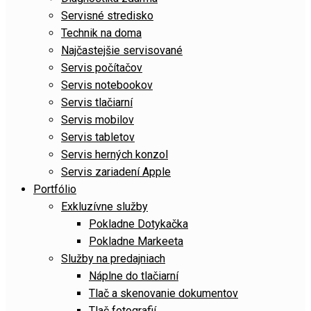
Servisné stredisko
Technik na doma
Najčastejšie servisované
Servis počítačov
Servis notebookov
Servis tlačiarní
Servis mobilov
Servis tabletov
Servis herných konzol
Servis zariadení Apple
Portfólio
Exkluzívne služby
Pokladne Dotykačka
Pokladne Markeeta
Služby na predajniach
Náplne do tlačiarní
Tlač a skenovanie dokumentov
Tlač fotografií