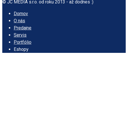
© JC MEDIA s.r.o. od roku 2013 - až dodnes :)
Domov
O nás
Predajne
Servis
Portfólio
Eshopy