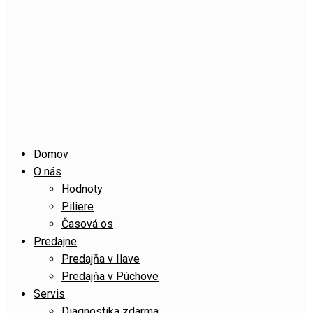
Domov
O nás
Hodnoty
Piliere
Časová os
Predajne
Predajňa v Ilave
Predajňa v Púchove
Servis
Diagnostika zdarma