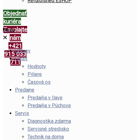
Refurbished ESHOP
Objednať
kuriéra
Zavolajte
Menu
✕
nám
+421
Domov
915 033
O nás
711
Hodnoty
Piliere
Časová os
Predajne
Predajňa v Ilave
Predajňa v Púchove
Servis
Diagnostika zdarma
Servisné stredisko
Technik na doma