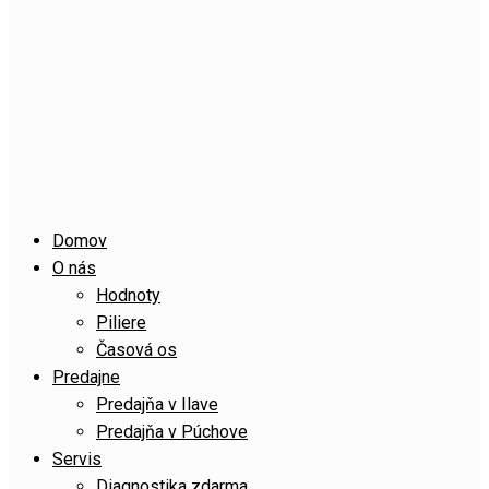
Domov
O nás
Hodnoty
Piliere
Časová os
Predajne
Predajňa v Ilave
Predajňa v Púchove
Servis
Diagnostika zdarma