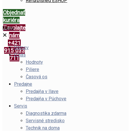
Refurbished ESHOP
Objednať
kuriéra
Zavolajte
Menu
✕
nám
+421
Domov
915 033
O nás
711
Hodnoty
Piliere
Časová os
Predajne
Predajňa v Ilave
Predajňa v Púchove
Servis
Diagnostika zdarma
Servisné stredisko
Technik na doma