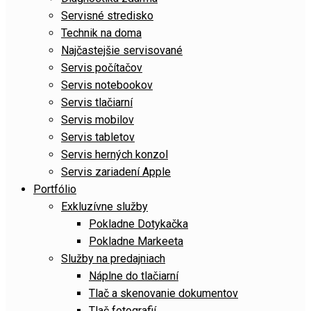
Servisné stredisko
Technik na doma
Najčastejšie servisované
Servis počítačov
Servis notebookov
Servis tlačiarní
Servis mobilov
Servis tabletov
Servis herných konzol
Servis zariadení Apple
Portfólio
Exkluzívne služby
Pokladne Dotykačka
Pokladne Markeeta
Služby na predajniach
Náplne do tlačiarní
Tlač a skenovanie dokumentov
Tlač fotografií