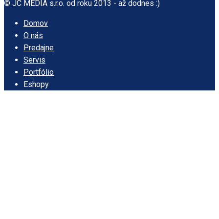
© JC MEDIA s.r.o. od roku 2013 - až dodnes :)
Domov
O nás
Predajne
Servis
Portfólio
Eshopy