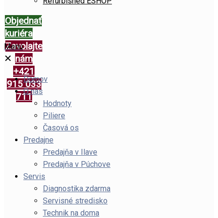
Refurbished ESHOP
Objednať
kuriéra
Zavolajte
Menu
✕
nám
+421
Domov
915 033
O nás
711
Hodnoty
Piliere
Časová os
Predajne
Predajňa v Ilave
Predajňa v Púchove
Servis
Diagnostika zdarma
Servisné stredisko
Technik na doma