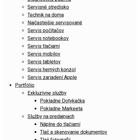
Servisné stredisko
Technik na doma
Najčastejšie servisované
Servis počítačov
Servis notebookov
Servis tlačiarní
Servis mobilov
Servis tabletov
Servis herných konzol
Servis zariadení Apple
Portfólio
Exkluzívne služby
Pokladne Dotykačka
Pokladne Markeeta
Služby na predajniach
Náplne do tlačiarní
Tlač a skenovanie dokumentov
Tlač fotografií