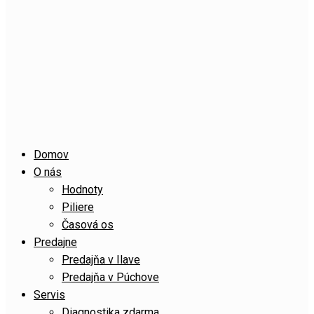
Domov
O nás
Hodnoty
Piliere
Časová os
Predajne
Predajňa v Ilave
Predajňa v Púchove
Servis
Diagnostika zdarma