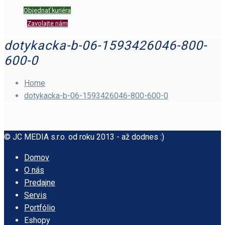
Objednať kuriéra
Zavolajte nám
dotykacka-b-06-1593426046-800-
600-0
Home
dotykacka-b-06-1593426046-800-600-0
© JC MEDIA s.r.o. od roku 2013 - až dodnes :)
Domov
O nás
Predajne
Servis
Portfólio
Eshopy