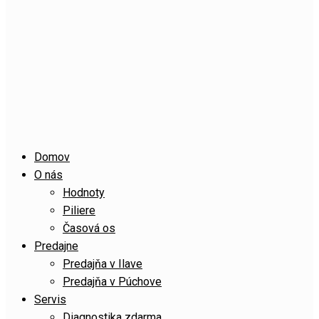
Domov
O nás
Hodnoty
Piliere
Časová os
Predajne
Predajňa v Ilave
Predajňa v Púchove
Servis
Diagnostika zdarma