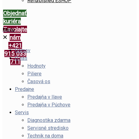
Refurbished ESHOP
Objednať
kuriéra
Zavolajte
Menu
✕
nám
+421
Domov
915 033
O nás
711
Hodnoty
Piliere
Časová os
Predajne
Predajňa v Ilave
Predajňa v Púchove
Servis
Diagnostika zdarma
Servisné stredisko
Technik na doma