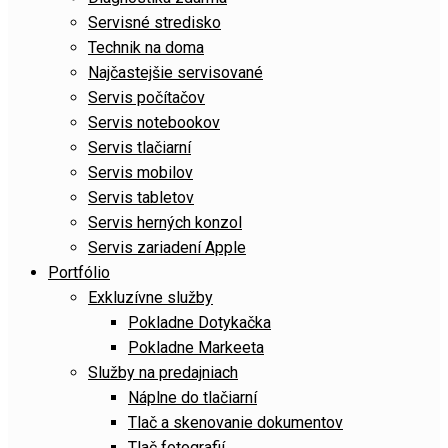
Servisné stredisko
Technik na doma
Najčastejšie servisované
Servis počítačov
Servis notebookov
Servis tlačiarní
Servis mobilov
Servis tabletov
Servis herných konzol
Servis zariadení Apple
Portfólio
Exkluzívne služby
Pokladne Dotykačka
Pokladne Markeeta
Služby na predajniach
Náplne do tlačiarní
Tlač a skenovanie dokumentov
Tlač fotografií