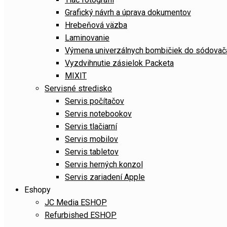
Grafický návrh a úprava dokumentov
Hrebeňová väzba
Laminovanie
Výmena univerzálnych bombičiek do sódov
Vyzdvihnutie zásielok Packeta
MIXIT
Servisné stredisko
Servis počítačov
Servis notebookov
Servis tlačiarní
Servis mobilov
Servis tabletov
Servis herných konzol
Servis zariadení Apple
Eshopy
JC Media ESHOP
Refurbished ESHOP