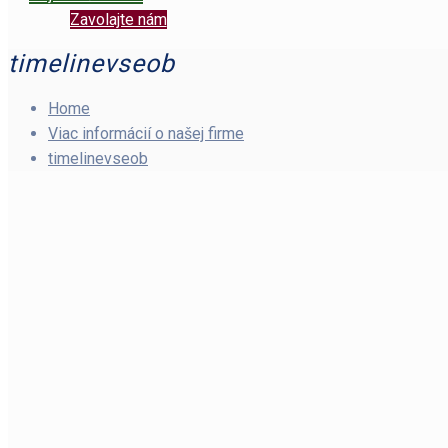
Zavolajte nám
timelinevseob
Home
Viac informácií o našej firme
timelinevseob