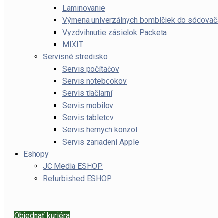
Laminovanie
Výmena univerzálnych bombičiek do sódov
Vyzdvihnutie zásielok Packeta
MIXIT
Servisné stredisko
Servis počítačov
Servis notebookov
Servis tlačiarní
Servis mobilov
Servis tabletov
Servis herných konzol
Servis zariadení Apple
Eshopy
JC Media ESHOP
Refurbished ESHOP
Objednať kuriéra