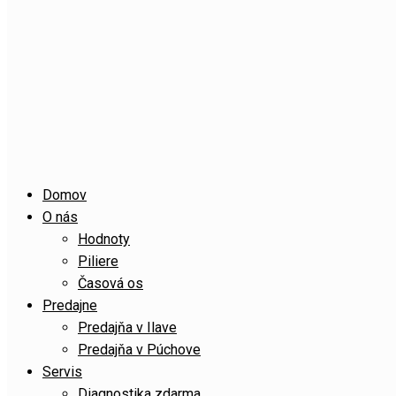
Domov
O nás
Hodnoty
Piliere
Časová os
Predajne
Predajňa v Ilave
Predajňa v Púchove
Servis
Diagnostika zdarma