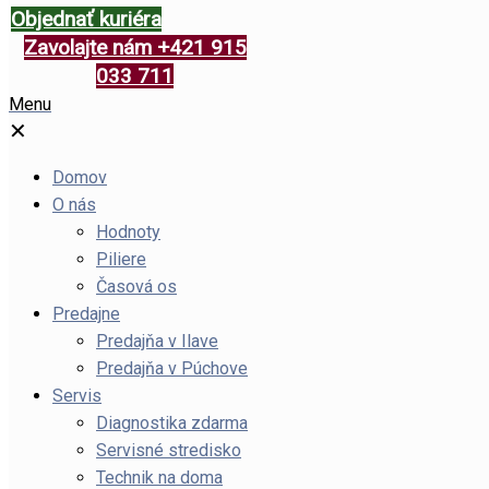
Objednať kuriéra
Zavolajte nám +421 915
033 711
Menu
✕
Domov
O nás
Hodnoty
Piliere
Časová os
Predajne
Predajňa v Ilave
Predajňa v Púchove
Servis
Diagnostika zdarma
Servisné stredisko
Technik na doma