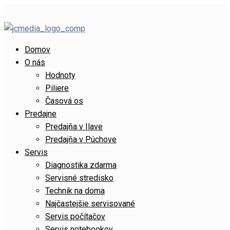
Domov
O nás
Hodnoty
Piliere
Časová os
Predajne
Predajňa v Ilave
Predajňa v Púchove
Servis
Diagnostika zdarma
Servisné stredisko
Technik na doma
Najčastejšie servisované
Servis počítačov
Servis notebookov