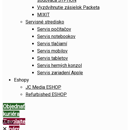
sódovača SYPHON
Vyzdvihnutie zásielok Packeta
MIXIT
Servisné stredisko
Servis počítačov
Servis notebookov
Servis tlačiarní
Servis mobilov
Servis tabletov
Servis herných konzol
Servis zariadení Apple
Eshopy
JC Media ESHOP
Refurbished ESHOP
Objednať
kuriéra
Zavolajte
Menu
✕
nám