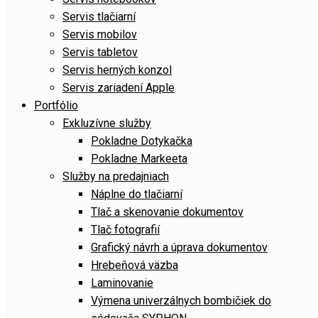
Servis tlačiarní
Servis mobilov
Servis tabletov
Servis herných konzol
Servis zariadení Apple
Portfólio
Exkluzívne služby
Pokladne Dotykačka
Pokladne Markeeta
Služby na predajniach
Náplne do tlačiarní
Tlač a skenovanie dokumentov
Tlač fotografií
Grafický návrh a úprava dokumentov
Hrebeňová väzba
Laminovanie
Výmena univerzálnych bombičiek do