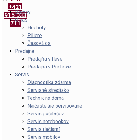
+421
Domov
915 033
O nás
711
Hodnoty
Piliere
Časová os
Predajne
Predajňa v Ilave
Predajňa v Púchove
Servis
Diagnostika zdarma
Servisné stredisko
Technik na doma
Najčastejšie servisované
Servis počítačov
Servis notebookov
Servis tlačiarní
Servis mobilov