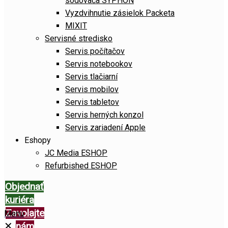
sódovača SYPHON
Vyzdvihnutie zásielok Packeta
MIXIT
Servisné stredisko
Servis počítačov
Servis notebookov
Servis tlačiarní
Servis mobilov
Servis tabletov
Servis herných konzol
Servis zariadení Apple
Eshopy
JC Media ESHOP
Refurbished ESHOP
Objednať
kuriéra
Zavolajte
Menu
✕
nám