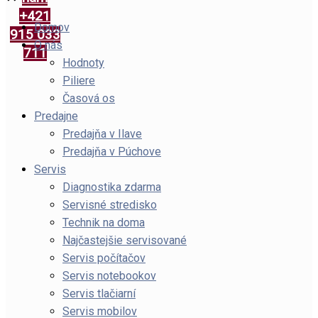
+421
Domov
915 033
O nás
711
Hodnoty
Piliere
Časová os
Predajne
Predajňa v Ilave
Predajňa v Púchove
Servis
Diagnostika zdarma
Servisné stredisko
Technik na doma
Najčastejšie servisované
Servis počítačov
Servis notebookov
Servis tlačiarní
Servis mobilov