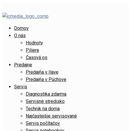
Domov
O nás
Hodnoty
Piliere
Časová os
Predajne
Predajňa v Ilave
Predajňa v Púchove
Servis
Diagnostika zdarma
Servisné stredisko
Technik na doma
Najčastejšie servisované
Servis počítačov
Servis notebookov