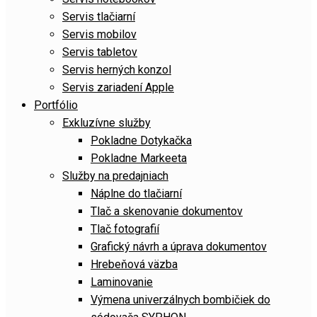
Servis tlačiarní
Servis mobilov
Servis tabletov
Servis herných konzol
Servis zariadení Apple
Portfólio
Exkluzívne služby
Pokladne Dotykačka
Pokladne Markeeta
Služby na predajniach
Náplne do tlačiarní
Tlač a skenovanie dokumentov
Tlač fotografií
Grafický návrh a úprava dokumentov
Hrebeňová väzba
Laminovanie
Výmena univerzálnych bombičiek do