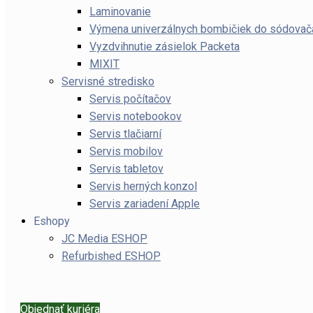
Laminovanie
Výmena univerzálnych bombičiek do sódov
Vyzdvihnutie zásielok Packeta
MIXIT
Servisné stredisko
Servis počítačov
Servis notebookov
Servis tlačiarní
Servis mobilov
Servis tabletov
Servis herných konzol
Servis zariadení Apple
Eshopy
JC Media ESHOP
Refurbished ESHOP
Objednať kuriéra