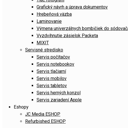
Grafický návrh a úprava dokumentov
Hrebeňová väzba
Laminovanie
Výmena univerzálnych bombičiek do sódov
Vyzdvihnutie zásielok Packeta
MIXIT
Servisné stredisko
Servis počítačov
Servis notebookov
Servis tlačiarní
Servis mobilov
Servis tabletov
Servis herných konzol
Servis zariadení Apple
Eshopy
JC Media ESHOP
Refurbished ESHOP