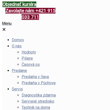
Objednať kuriéra
Zavolajte nám +421 915
033 711
Menu
✕
Domov
O nás
Hodnoty
Piliere
Časová os
Predajne
Predajňa v Ilave
Predajňa v Púchove
Servis
Diagnostika zdarma
Servisné stredisko
Technik na doma