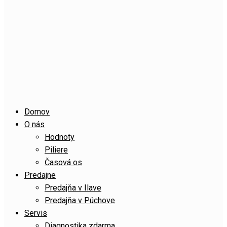
Domov
O nás
Hodnoty
Piliere
Časová os
Predajne
Predajňa v Ilave
Predajňa v Púchove
Servis
Diagnostika zdarma