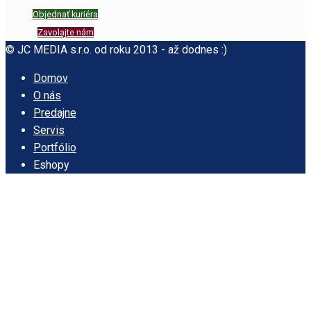
Objednať kuriéra
Zavolajte nám
© JC MEDIA s.r.o. od roku 2013 - až dodnes :)
Domov
O nás
Predajne
Servis
Portfólio
Eshopy