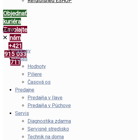
Refurbished ESHOP
Objednať
kuriéra
Zavolajte
Menu
✕
nám
+421
Domov
915 033
O nás
711
Hodnoty
Piliere
Časová os
Predajne
Predajňa v Ilave
Predajňa v Púchove
Servis
Diagnostika zdarma
Servisné stredisko
Technik na doma