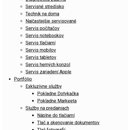
Servisné stredisko
Technik na doma
Najčastejšie servisované
Servis počítačov
Servis notebookov
Servis tlačiarní
Servis mobilov
Servis tabletov
Servis herných konzol
Servis zariadení Apple
Portfólio
Exkluzívne služby
Pokladne Dotykačka
Pokladne Markeeta
Služby na predajniach
Náplne do tlačiarní
Tlač a skenovanie dokumentov
Tlač fotografií