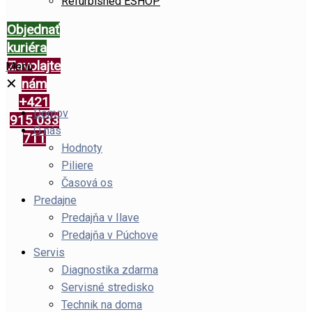
Refurbished ESHOP
Objednať
kuriéra
Zavolajte
Menu
✕
nám
+421
Domov
915 033
O nás
711
Hodnoty
Piliere
Časová os
Predajne
Predajňa v Ilave
Predajňa v Púchove
Servis
Diagnostika zdarma
Servisné stredisko
Technik na doma