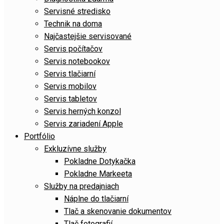
Servisné stredisko
Technik na doma
Najčastejšie servisované
Servis počítačov
Servis notebookov
Servis tlačiarní
Servis mobilov
Servis tabletov
Servis herných konzol
Servis zariadení Apple
Portfólio
Exkluzívne služby
Pokladne Dotykačka
Pokladne Markeeta
Služby na predajniach
Náplne do tlačiarní
Tlač a skenovanie dokumentov
Tlač fotografií