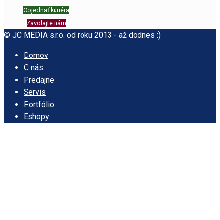
Objednať kuriéra
Zavolajte nám
© JC MEDIA s.r.o. od roku 2013 - až dodnes :)
Domov
O nás
Predajne
Servis
Portfólio
Eshopy