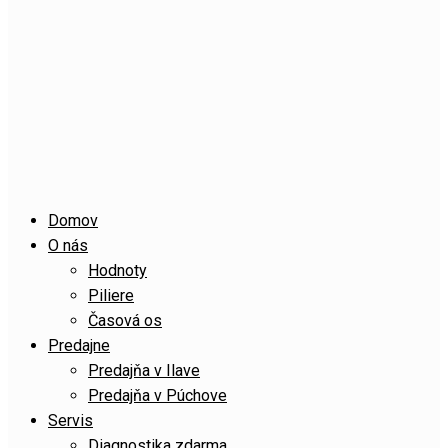
Domov
O nás
Hodnoty
Piliere
Časová os
Predajne
Predajňa v Ilave
Predajňa v Púchove
Servis
Diagnostika zdarma