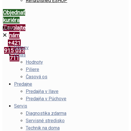
Refurbished ESHOP
Objednať
kuriéra
Zavolajte
Menu
✕
nám
+421
Domov
915 033
O nás
711
Hodnoty
Piliere
Časová os
Predajne
Predajňa v Ilave
Predajňa v Púchove
Servis
Diagnostika zdarma
Servisné stredisko
Technik na doma