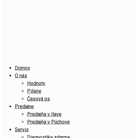
Domov
O nás
Hodnoty
Piliere
Časová os
Predajne
Predajňa v Ilave
Predajňa v Púchove
Servis
Diagnostika zdarma