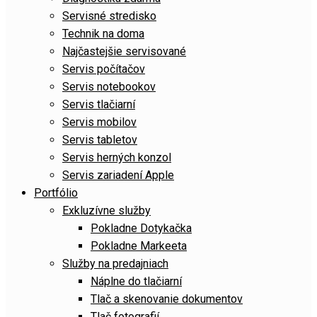
Servisné stredisko
Technik na doma
Najčastejšie servisované
Servis počítačov
Servis notebookov
Servis tlačiarní
Servis mobilov
Servis tabletov
Servis herných konzol
Servis zariadení Apple
Portfólio
Exkluzívne služby
Pokladne Dotykačka
Pokladne Markeeta
Služby na predajniach
Náplne do tlačiarní
Tlač a skenovanie dokumentov
Tlač fotografií